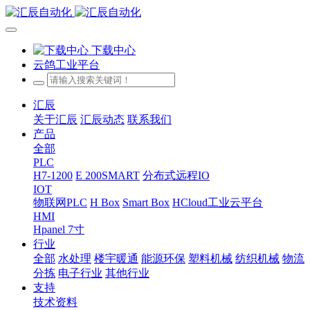
下载中心
云鸽工业平台
汇辰
关于汇辰
汇辰动态
联系我们
产品
全部
PLC
H7-1200
E 200SMART
分布式远程IO
IOT
物联网PLC
H Box
Smart Box
HCloud工业云平台
HMI
Hpanel 7寸
行业
全部
水处理
楼宇暖通
能源环保
塑料机械
纺织机械
物流
分拣
电子行业
其他行业
支持
技术资料