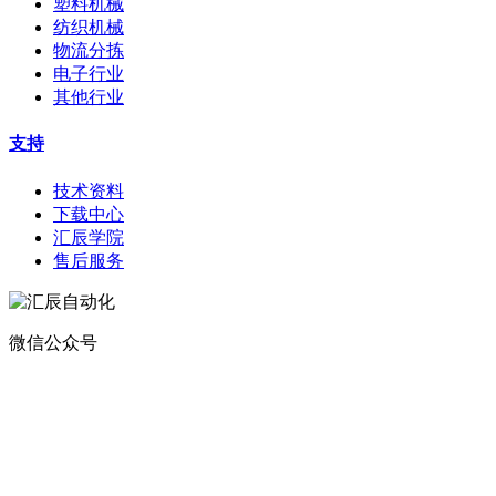
塑料机械
纺织机械
物流分拣
电子行业
其他行业
支持
技术资料
下载中心
汇辰学院
售后服务
微信公众号
地址：
深圳市宝安区航城街道钟屋社区易尚三维产业楼1号楼5楼
电话：400-0110-300
传真：0755-29490073