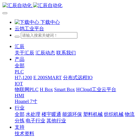
下载中心
云鸽工业平台
汇辰
关于汇辰
汇辰动态
联系我们
产品
全部
PLC
H7-1200
E 200SMART
分布式远程IO
IOT
物联网PLC
H Box
Smart Box
HCloud工业云平台
HMI
Hpanel 7寸
行业
全部
水处理
楼宇暖通
能源环保
塑料机械
纺织机械
物流
分拣
电子行业
其他行业
支持
技术资料