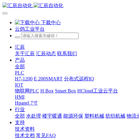
下载中心
云鸽工业平台
汇辰
关于汇辰
汇辰动态
联系我们
产品
全部
PLC
H7-1200
E 200SMART
分布式远程IO
IOT
物联网PLC
H Box
Smart Box
HCloud工业云平台
HMI
Hpanel 7寸
行业
全部
水处理
楼宇暖通
能源环保
塑料机械
纺织机械
物流
支持
技术资料
技术文档
常见FAQ