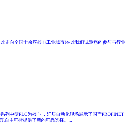
启航并将由此走向全国十余座核心工业城市!在此我们诚邀您的参与与行业
00系列中型PLC为核心 ，汇辰自动化现场展示了国产PROFINET
自主可控提供了新的可靠选择。...