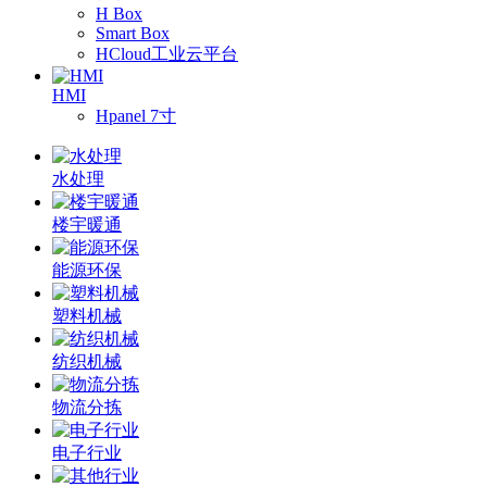
H Box
Smart Box
HCloud工业云平台
HMI
Hpanel 7寸
水处理
楼宇暖通
能源环保
塑料机械
纺织机械
物流分拣
电子行业