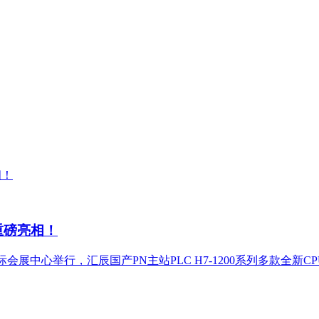
案重磅亮相！
际会展中心举行，汇辰国产PN主站PLC H7-1200系列多款全新CPU