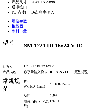
产品尺寸：
45x100x75mm
通讯接口：
I/O 点 数：
16点数字输入
规格参数
接线图
资料下载
型号
SM 1221 DI 16x24 V DC
订货号
H7 221-1BH32-0XB0
产品描述
数字量输入模块 DI16 x 24VDC ，漏型/源型
常规规
尺寸
45x100x75mm
WxHxD（mm）
范
功耗
2.5W
电流消耗（SM总
130mA
线)