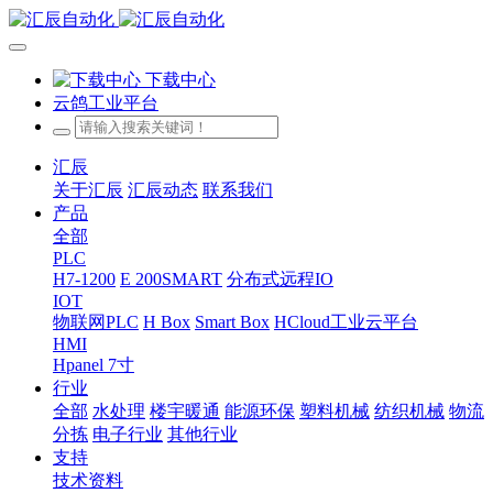
下载中心
云鸽工业平台
汇辰
关于汇辰
汇辰动态
联系我们
产品
全部
PLC
H7-1200
E 200SMART
分布式远程IO
IOT
物联网PLC
H Box
Smart Box
HCloud工业云平台
HMI
Hpanel 7寸
行业
全部
水处理
楼宇暖通
能源环保
塑料机械
纺织机械
物流
分拣
电子行业
其他行业
支持
技术资料