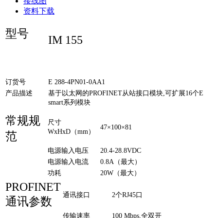
接线图
资料下载
型号
IM 155
订货号
E 288-4PN01-0AA1
产品描述
基于以太网的PROFINET从站接口模块,可扩展16个E
smart系列模块
常规规
尺寸
47×100×81
WxHxD（mm）
范
电源输入电压
20.4-28.8VDC
电源输入电流
0.8A（最大）
功耗
20W（最大）
PROFINET
通讯接口
2个RJ45口
通讯参数
传输速率
100 Mbps,全双开