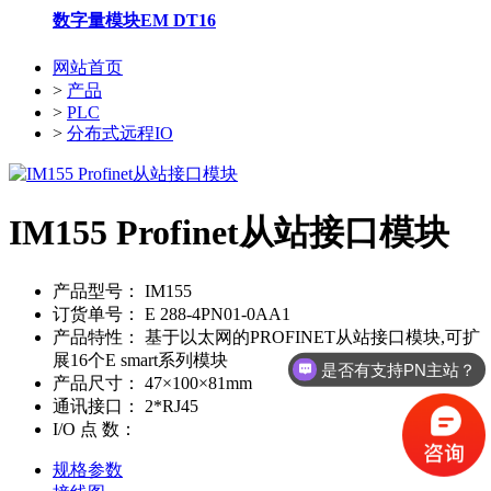
数字量模块EM DT16
网站首页
>
产品
>
PLC
>
分布式远程IO
IM155 Profinet从站接口模块
产品型号：
IM155
订货单号：
E 288-4PN01-0AA1
产品特性：
基于以太网的PROFINET从站接口模块,可扩
展16个E smart系列模块
是否有支持PN主站？
产品尺寸：
47×100×81mm
通讯接口：
2*RJ45
I/O 点 数：
规格参数