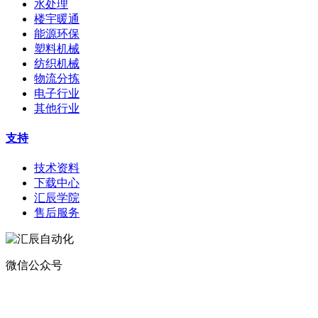
水处理
楼宇暖通
能源环保
塑料机械
纺织机械
物流分拣
电子行业
其他行业
支持
技术资料
下载中心
汇辰学院
售后服务
微信公众号
地址：
深圳市宝安区航城街道钟屋社区易尚三维产业楼1号楼5楼
电话：400-0110-300