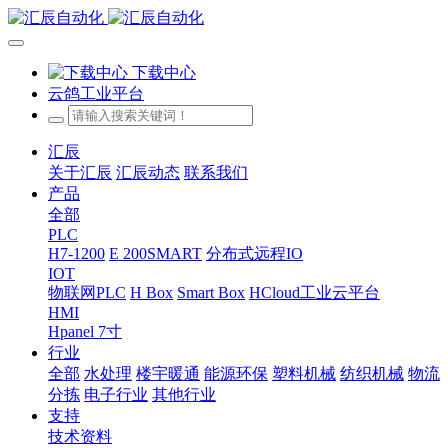
下载中心
云鸽工业平台
汇辰
关于汇辰
汇辰动态
联系我们
产品
全部
PLC
H7-1200
E 200SMART
分布式远程IO
IOT
物联网PLC
H Box
Smart Box
HCloud工业云平台
HMI
Hpanel 7寸
行业
全部
水处理
楼宇暖通
能源环保
塑料机械
纺织机械
物流
分拣
电子行业
其他行业
支持
技术资料