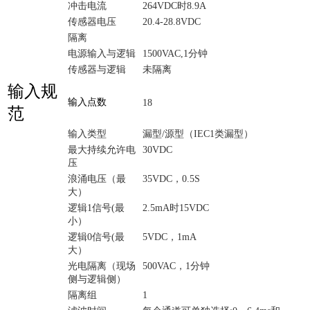
冲击电流
264VDC时8.9A
传感器电压
20.4-28.8VDC
隔离
电源输入与逻辑
1500VAC,1分钟
传感器与逻辑
未隔离
输入规
输入点数
18
范
输入类型
漏型/源型（IEC1类漏型）
最大持续允许电
30VDC
压
浪涌电压（最
35VDC，0.5S
大）
逻辑1信号(最
2.5mA时15VDC
小）
逻辑0信号(最
5VDC，1mA
大）
光电隔离（现场
500VAC，1分钟
侧与逻辑侧）
隔离组
1