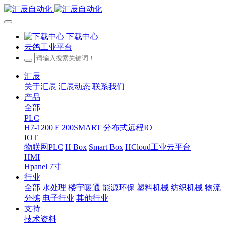
下载中心
云鸽工业平台
汇辰
关于汇辰
汇辰动态
联系我们
产品
全部
PLC
H7-1200
E 200SMART
分布式远程IO
IOT
物联网PLC
H Box
Smart Box
HCloud工业云平台
HMI
Hpanel 7寸
行业
全部
水处理
楼宇暖通
能源环保
塑料机械
纺织机械
物流
分拣
电子行业
其他行业
支持
技术资料