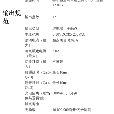
滤波时间
每个通道可单独选择:0，6.4ms和
12.8ms
输出规
输出点数
12
范
输出类型
继电器，干触点
电压范围
5-30VDC或5-250VAC
浪涌电流（最
触点闭合时为7A
大）
每点额定电流
2.0A
（最大）
切换频率（最
不推荐
大）
接通延时（Qa.0-
最长10ms
Qa.3)
断开延时（Qa.4-
最长10ms
Qb.3)
光电隔离（现场
500VAC，1分钟
侧与逻辑侧）
触点寿命
无负载
10,000,000断开/闭合周期