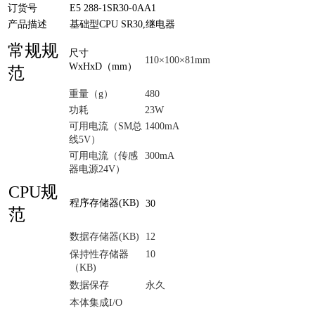
订货号
E5 288-1SR30-0AA1
产品描述
基础型CPU SR30,继电器
常规规
尺寸
110×100×81mm
WxHxD（mm）
范
重量（g）
480
功耗
23W
可用电流（SM总
1400mA
线5V）
可用电流（传感
300mA
器电源24V）
CPU规
程序存储器(KB)
30
范
数据存储器(KB)
12
保持性存储器
10
（KB)
数据保存
永久
本体集成I/O