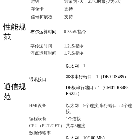
时钟
通常为7天，25°C时最少为6天
存储卡
支持
信号扩展板
支持
性能规
布尔运算时间
0.35uS/指令
范
字传送时间
1.2uS/指令
浮点运算时间
1.7uS/指令
以太网：1
本体串行端口：1（DB9-RS485）
通讯接口
通信规
DB板串行端口：1（CM01-RS485-
RS232）
范
HMI设备
以太网：5个连接;串行端口：4个连
接;
编程设备
1个连接
CPU（PUT/GET）
共享5连接
数据传输率
以太网：10/100 Mb/s