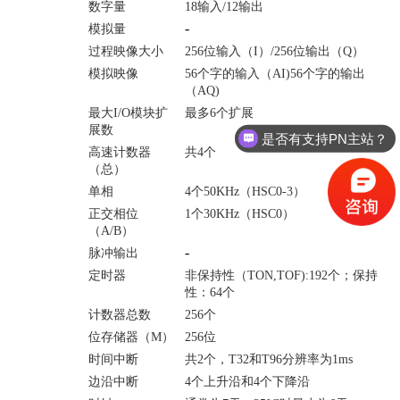
数字量
18输入/12输出
-
模拟量
过程映像大小
256位输入（I）/256位输出（Q）
模拟映像
56个字的输入（AI)56个字的输出
（AQ)
最大I/O模块扩
最多6个扩展
展数
是否有支持PN主站？
高速计数器
共4个
（总）
单相
4个50KHz（HSC0-3）
正交相位
1个30KHz（HSC0）
（A/B）
-
脉冲输出
定时器
非保持性（TON,TOF):192个；保持
性：64个
计数器总数
256个
位存储器（M）
256位
时间中断
共2个，T32和T96分辨率为1ms
边沿中断
4个上升沿和4个下降沿