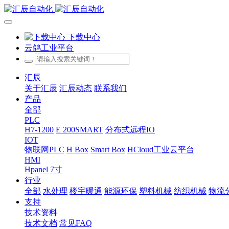
下载中心
云鸽工业平台
汇辰
关于汇辰
汇辰动态
联系我们
产品
全部
PLC
H7-1200
E 200SMART
分布式远程IO
IOT
物联网PLC
H Box
Smart Box
HCloud工业云平台
HMI
Hpanel 7寸
行业
全部
水处理
楼宇暖通
能源环保
塑料机械
纺织机械
物流
支持
技术资料
技术文档
常见FAQ