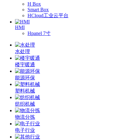
H Box
Smart Box
HCloud工业云平台
HMI
Hpanel 7寸
水处理
楼宇暖通
能源环保
塑料机械
纺织机械
物流分拣
电子行业