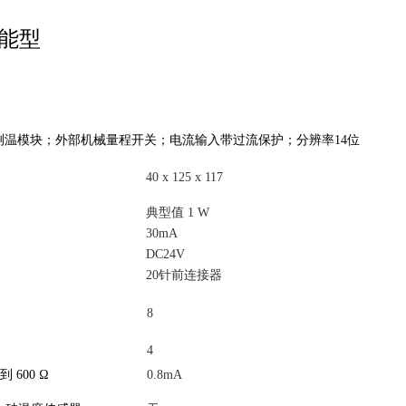
功能型
测温模块；外部机械量程开关；电流输入带过流保护；分辨率14位
40 x 125 x 117
典型值 1 W
30mA
DC24V
20针前连接器
8
4
 600 Ω
0.8mA