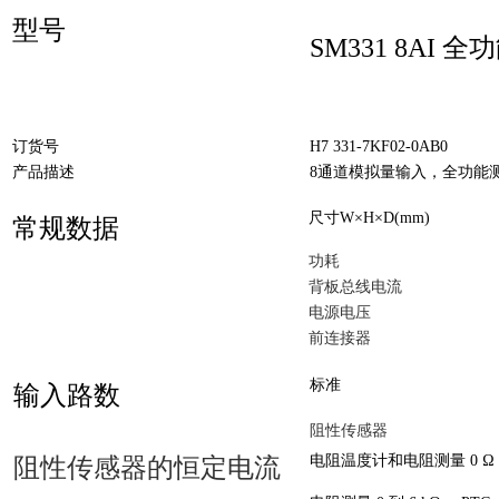
型号
SM331 8AI 全
订货号
H7 331-7KF02-0AB0
产品描述
8通道模拟量输入，全功能
尺寸W×H×D(mm)
常规数据
功耗
背板总线电流
电源电压
前连接器
标准
输入路数
阻性传感器
电阻温度计和电阻测量 0 Ω 到
阻性传感器的恒定电流