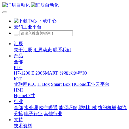
下载中心
云鸽工业平台
汇辰
关于汇辰
汇辰动态
联系我们
产品
全部
PLC
H7-1200
E 200SMART
分布式远程IO
IOT
物联网PLC
H Box
Smart Box
HCloud工业云平台
HMI
Hpanel 7寸
行业
全部
水处理
楼宇暖通
能源环保
塑料机械
纺织机械
物流
分拣
电子行业
其他行业
支持
技术资料