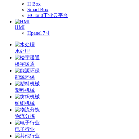
H Box
Smart Box
HCloud工业云平台
HMI
Hpanel 7寸
水处理
楼宇暖通
能源环保
塑料机械
纺织机械
物流分拣
电子行业