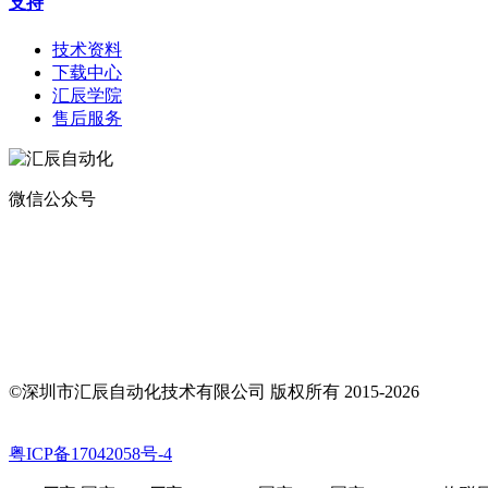
支持
技术资料
下载中心
汇辰学院
售后服务
微信公众号
地址：
深圳市宝安区航城街道钟屋社区易尚三维产业楼1号楼5楼
电话：400-0110-300
传真：0755-29490073
邮箱：sales@huceen.com
©深圳市汇辰自动化技术有限公司 版权所有 2015-2026
粤ICP备17042058号-4