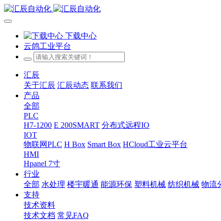
下载中心
云鸽工业平台
汇辰
关于汇辰
汇辰动态
联系我们
产品
全部
PLC
H7-1200
E 200SMART
分布式远程IO
IOT
物联网PLC
H Box
Smart Box
HCloud工业云平台
HMI
Hpanel 7寸
行业
全部
水处理
楼宇暖通
能源环保
塑料机械
纺织机械
物流
支持
技术资料
技术文档
常见FAQ