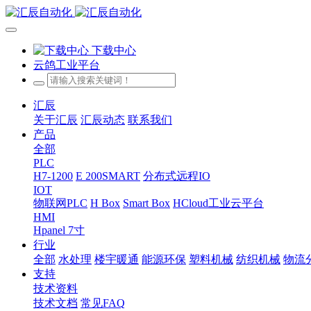
下载中心
云鸽工业平台
汇辰
关于汇辰
汇辰动态
联系我们
产品
全部
PLC
H7-1200
E 200SMART
分布式远程IO
IOT
物联网PLC
H Box
Smart Box
HCloud工业云平台
HMI
Hpanel 7寸
行业
全部
水处理
楼宇暖通
能源环保
塑料机械
纺织机械
物流
支持
技术资料
技术文档
常见FAQ