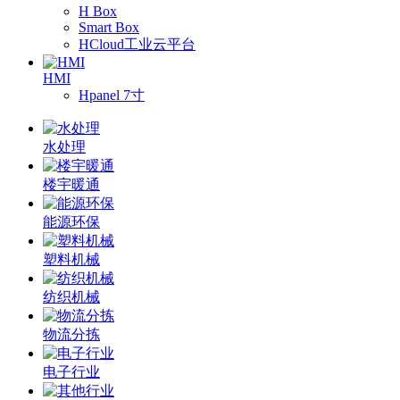
H Box
Smart Box
HCloud工业云平台
HMI
Hpanel 7寸
水处理
楼宇暖通
能源环保
塑料机械
纺织机械
物流分拣
电子行业