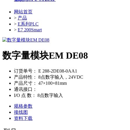
网站首页
>
产品
>
E系列PLC
>
E7 200Smart
数字量模块EM DE08
订货单号：
E 288-2DE08-0AA1
产品特性：
8点数字输入，24VDC
产品尺寸：
47×100×81mm
通讯接口：
I/O 点 数：
8点数字输入
规格参数
接线图
资料下载