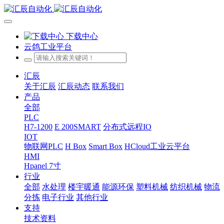
下载中心
云鸽工业平台
汇辰
关于汇辰
汇辰动态
联系我们
产品
全部
PLC
H7-1200
E 200SMART
分布式远程IO
IOT
物联网PLC
H Box
Smart Box
HCloud工业云平台
HMI
Hpanel 7寸
行业
全部
水处理
楼宇暖通
能源环保
塑料机械
纺织机械
物流
分拣
电子行业
其他行业
支持
技术资料