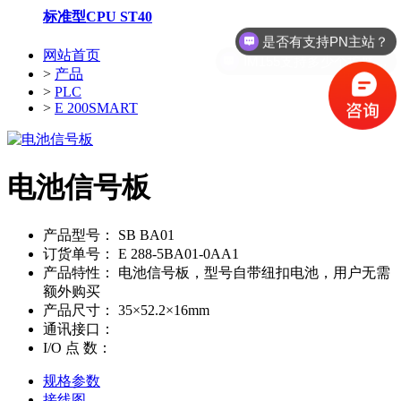
是否有支持PN主站？
标准型CPU ST40
IM155支持多少个扩展模块？
网站首页
>
产品
>
PLC
>
E 200SMART
电池信号板
产品型号：
SB BA01
订货单号：
E 288-5BA01-0AA1
产品特性：
电池信号板，型号自带纽扣电池，用户无需
额外购买
产品尺寸：
35×52.2×16mm
通讯接口：
I/O 点 数：
规格参数
接线图