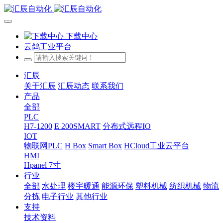
下载中心
云鸽工业平台
汇辰
关于汇辰
汇辰动态
联系我们
产品
全部
PLC
H7-1200
E 200SMART
分布式远程IO
IOT
物联网PLC
H Box
Smart Box
HCloud工业云平台
HMI
Hpanel 7寸
行业
全部
水处理
楼宇暖通
能源环保
塑料机械
纺织机械
物流
分拣
电子行业
其他行业
支持
技术资料