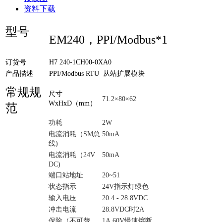
资料下载
型号
EM240，PPI/Modbus*1
订货号
H7 240-1CH00-0XA0
产品描述
PPI/Modbus RTU 从站扩展模块
常规规
尺寸
71.2×80×62
WxHxD（mm）
范
功耗
2W
电流消耗（SM总
50mA
线)
电流消耗（24V
50mA
DC)
端口站地址
20~51
状态指示
24V指示灯绿色
输入电压
20.4 - 28.8VDC
冲击电流
28.8VDC时2A
保险（不可替
1A,60V慢速熔断