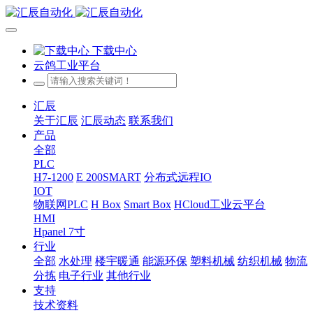
下载中心
云鸽工业平台
汇辰
关于汇辰
汇辰动态
联系我们
产品
全部
PLC
H7-1200
E 200SMART
分布式远程IO
IOT
物联网PLC
H Box
Smart Box
HCloud工业云平台
HMI
Hpanel 7寸
行业
全部
水处理
楼宇暖通
能源环保
塑料机械
纺织机械
物流
分拣
电子行业
其他行业
支持
技术资料