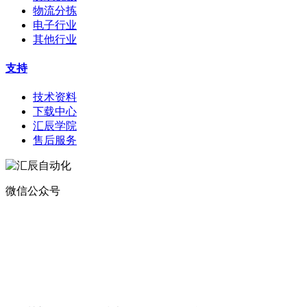
物流分拣
电子行业
其他行业
支持
技术资料
下载中心
汇辰学院
售后服务
微信公众号
地址：
深圳市宝安区航城街道钟屋社区易尚三维产业楼1号楼5楼
电话：400-0110-300
传真：0755-29490073
邮箱：sales@huceen.com