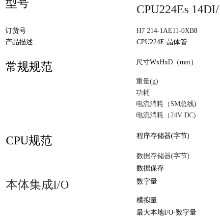
型号
CPU224Es 14DI
订货号
H7 214-1AE11-0XB8
产品描述
CPU224E 晶体管
尺寸WxHxD（mm）
常规规范
重量(g)
功耗
电流消耗（SM总线)
电流消耗（24V DC)
程序存储器(字节)
CPU规范
数据存储器(字节)
数据保存
数字量
本体集成I/O
模拟量
最大本地I/O-数字量