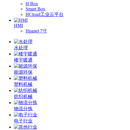
H Box
Smart Box
HCloud工业云平台
HMI
Hpanel 7寸
水处理
楼宇暖通
能源环保
塑料机械
纺织机械
物流分拣
电子行业