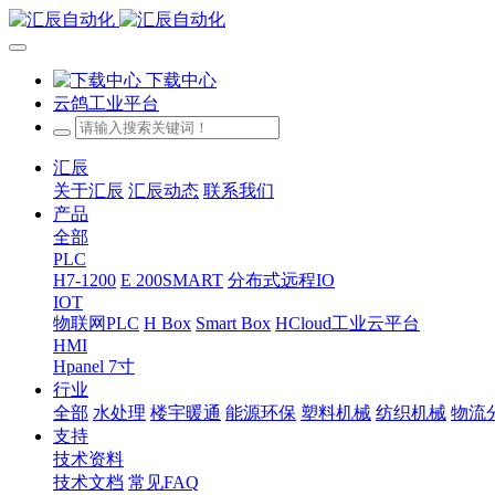
下载中心
云鸽工业平台
汇辰
关于汇辰
汇辰动态
联系我们
产品
全部
PLC
H7-1200
E 200SMART
分布式远程IO
IOT
物联网PLC
H Box
Smart Box
HCloud工业云平台
HMI
Hpanel 7寸
行业
全部
水处理
楼宇暖通
能源环保
塑料机械
纺织机械
物流
支持
技术资料
技术文档
常见FAQ