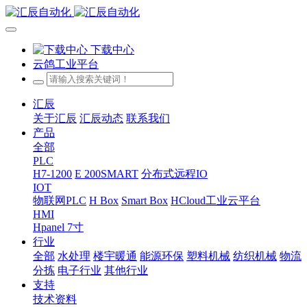
下载中心
云鸽工业平台
汇辰
关于汇辰
汇辰动态
联系我们
产品
全部
PLC
H7-1200
E 200SMART
分布式远程IO
IOT
物联网PLC
H Box
Smart Box
HCloud工业云平台
HMI
Hpanel 7寸
行业
全部
水处理
楼宇暖通
能源环保
塑料机械
纺织机械
物流
分拣
电子行业
其他行业
支持
技术资料