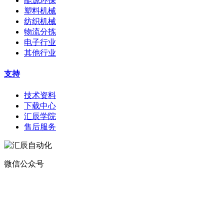
能源环保
塑料机械
纺织机械
物流分拣
电子行业
其他行业
支持
技术资料
下载中心
汇辰学院
售后服务
微信公众号
地址：
深圳市宝安区航城街道钟屋社区易尚三维产业楼1号楼5楼
电话：400-0110-300
传真：0755-29490073