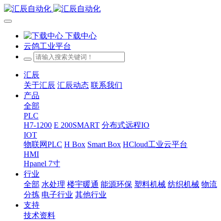
下载中心
云鸽工业平台
汇辰
关于汇辰
汇辰动态
联系我们
产品
全部
PLC
H7-1200
E 200SMART
分布式远程IO
IOT
物联网PLC
H Box
Smart Box
HCloud工业云平台
HMI
Hpanel 7寸
行业
全部
水处理
楼宇暖通
能源环保
塑料机械
纺织机械
物流
分拣
电子行业
其他行业
支持
技术资料