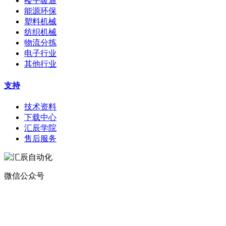
楼宇暖通
能源环保
塑料机械
纺织机械
物流分拣
电子行业
其他行业
支持
技术资料
下载中心
汇辰学院
售后服务
微信公众号
地址：
深圳市宝安区航城街道钟屋社区易尚三维产业楼1号楼5楼
电话：400-0110-300