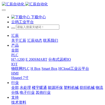
下载中心
云鸽工业平台
汇辰
关于汇辰
汇辰动态
联系我们
产品
全部
PLC
H7-1200
E 200SMART
分布式远程IO
IOT
物联网PLC
H Box
Smart Box
HCloud工业云平台
HMI
Hpanel 7寸
行业
全部
水处理
楼宇暖通
能源环保
塑料机械
纺织机械
物流
分拣
电子行业
其他行业
支持
技术资料