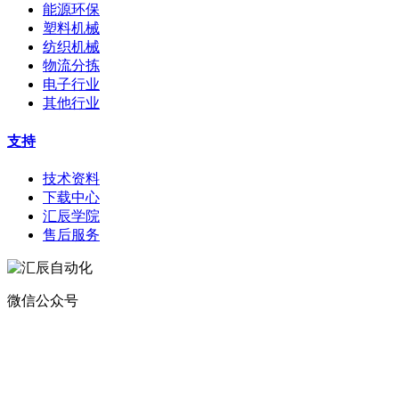
能源环保
塑料机械
纺织机械
物流分拣
电子行业
其他行业
支持
技术资料
下载中心
汇辰学院
售后服务
微信公众号
地址：
深圳市宝安区航城街道钟屋社区易尚三维产业楼1号楼5楼
电话：400-0110-300
传真：0755-29490073