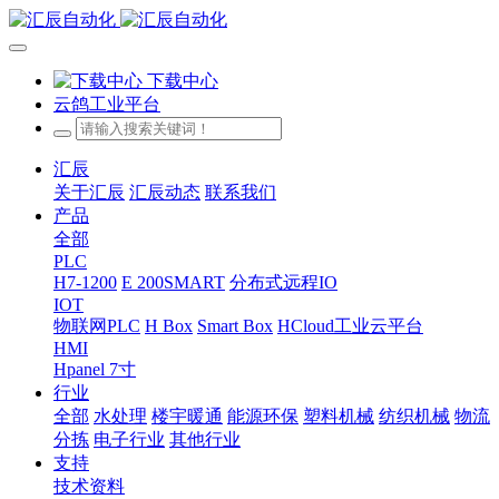
下载中心
云鸽工业平台
汇辰
关于汇辰
汇辰动态
联系我们
产品
全部
PLC
H7-1200
E 200SMART
分布式远程IO
IOT
物联网PLC
H Box
Smart Box
HCloud工业云平台
HMI
Hpanel 7寸
行业
全部
水处理
楼宇暖通
能源环保
塑料机械
纺织机械
物流
分拣
电子行业
其他行业
支持
技术资料