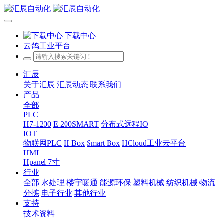
下载中心
云鸽工业平台
汇辰
关于汇辰
汇辰动态
联系我们
产品
全部
PLC
H7-1200
E 200SMART
分布式远程IO
IOT
物联网PLC
H Box
Smart Box
HCloud工业云平台
HMI
Hpanel 7寸
行业
全部
水处理
楼宇暖通
能源环保
塑料机械
纺织机械
物流
分拣
电子行业
其他行业
支持
技术资料