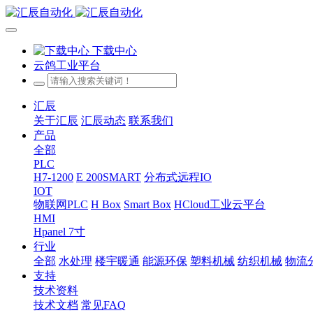
下载中心
云鸽工业平台
汇辰
关于汇辰
汇辰动态
联系我们
产品
全部
PLC
H7-1200
E 200SMART
分布式远程IO
IOT
物联网PLC
H Box
Smart Box
HCloud工业云平台
HMI
Hpanel 7寸
行业
全部
水处理
楼宇暖通
能源环保
塑料机械
纺织机械
物流
支持
技术资料
技术文档
常见FAQ