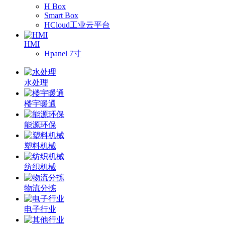
H Box
Smart Box
HCloud工业云平台
HMI
Hpanel 7寸
水处理
楼宇暖通
能源环保
塑料机械
纺织机械
物流分拣
电子行业