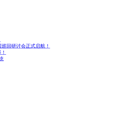
！
C全国巡回研讨会正式启航！
择！
统