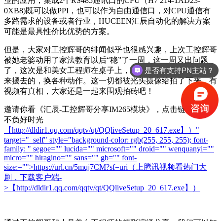
业的应用，集成2个RS485通讯口的CPU（H7 214-1AD23-
0XB8)既可以做PPI，也可以作为自由通信口，对CPU通信有
多路需求的设备或者行业，HUCEEN汇辰自动化的解决方案
可能是最具性价比优势的方案。
但是，大家对工控辉哥的绯闻似乎也很感兴趣，上次工控辉哥
被她老婆动用了家法教育以后“稳”了一周，这一周又出问题
是否有支持PN主站？
了，这次是和美女工程师在桌子上，在桌子上，在桌子上，摆
来摆去的，换各种动作。这一切都被光头摄像给拍了下来，有
视频有真相，大家还是一起来围观拍砖吧！
邀请你看《汇辰-工控辉哥分享IM265模块》，点击链接观看,
不负好时光
【http://dldir1.qq.com/qqtv/qt/QQliveSetup_20_617.exe】）"
target="_self" style="background-color: rgb(255, 255, 255); font-
family: " segoe="" lucida="" microsoft="" droid="" wenquanyi=""
micro="" hiragino="" sans="" gb="" font-
size:="">https://url.cn/5mqj7CM?sf=uri（上腾讯视频看热门大
剧，下载客户端-
>【http://dldir1.qq.com/qqtv/qt/QQliveSetup_20_617.exe】）