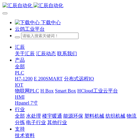
下载中心
云鸽工业平台
汇辰
关于汇辰
汇辰动态
联系我们
产品
全部
PLC
H7-1200
E 200SMART
分布式远程IO
IOT
物联网PLC
H Box
Smart Box
HCloud工业云平台
HMI
Hpanel 7寸
行业
全部
水处理
楼宇暖通
能源环保
塑料机械
纺织机械
物流
分拣
电子行业
其他行业
支持
技术资料