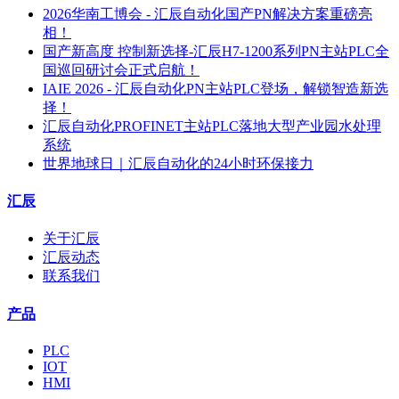
2026华南工博会 - 汇辰自动化国产PN解决方案重磅亮
相！
国产新高度 控制新选择-汇辰H7-1200系列PN主站PLC全
国巡回研讨会正式启航！
IAIE 2026 - 汇辰自动化PN主站PLC登场，解锁智造新选
择！
汇辰自动化PROFINET主站PLC落地大型产业园水处理
系统
世界地球日｜汇辰自动化的24小时环保接力
汇辰
关于汇辰
汇辰动态
联系我们
产品
PLC
IOT
HMI