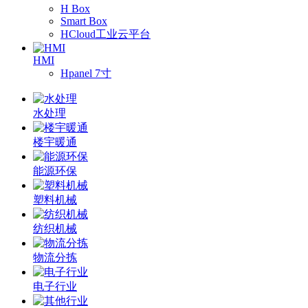
H Box
Smart Box
HCloud工业云平台
HMI
Hpanel 7寸
水处理
楼宇暖通
能源环保
塑料机械
纺织机械
物流分拣
电子行业