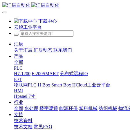
下载中心
云鸽工业平台
汇辰
关于汇辰
汇辰动态
联系我们
产品
全部
PLC
H7-1200
E 200SMART
分布式远程IO
IOT
物联网PLC
H Box
Smart Box
HCloud工业云平台
HMI
Hpanel 7寸
行业
全部
水处理
楼宇暖通
能源环保
塑料机械
纺织机械
物流
支持
技术资料
技术文档
常见FAQ