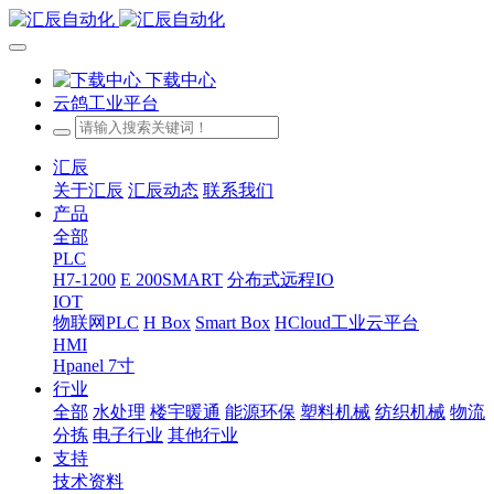
下载中心
云鸽工业平台
汇辰
关于汇辰
汇辰动态
联系我们
产品
全部
PLC
H7-1200
E 200SMART
分布式远程IO
IOT
物联网PLC
H Box
Smart Box
HCloud工业云平台
HMI
Hpanel 7寸
行业
全部
水处理
楼宇暖通
能源环保
塑料机械
纺织机械
物流
分拣
电子行业
其他行业
支持
技术资料