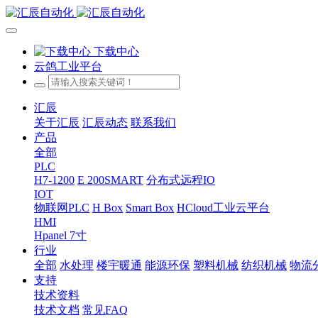
下载中心
云鸽工业平台
汇辰
关于汇辰
汇辰动态
联系我们
产品
全部
PLC
H7-1200
E 200SMART
分布式远程IO
IOT
物联网PLC
H Box
Smart Box
HCloud工业云平台
HMI
Hpanel 7寸
行业
全部
水处理
楼宇暖通
能源环保
塑料机械
纺织机械
物流
支持
技术资料
技术文档
常见FAQ