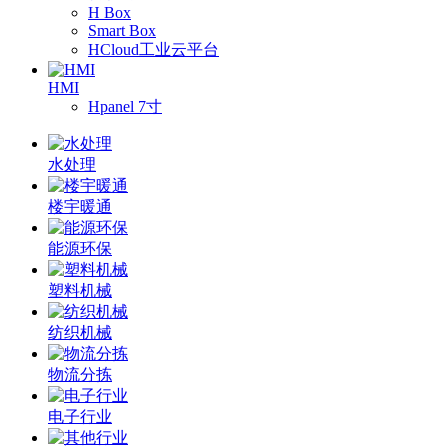
H Box
Smart Box
HCloud工业云平台
HMI
Hpanel 7寸
水处理
楼宇暖通
能源环保
塑料机械
纺织机械
物流分拣
电子行业